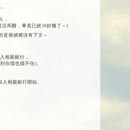
，
人，
活馬醫，畢竟已經30好幾了～)
但是後續都沒有下文～
，
加入相親銀行，
到你擋也擋不住)。
從加入相親銀行開始。