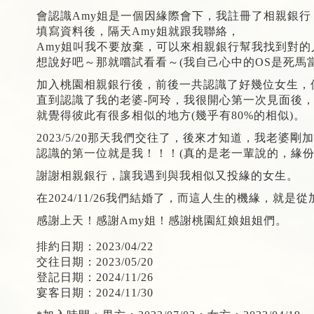
會認識Amy姐是一個因緣際會下，我註冊了相親銀行
填寫資料後，隔天Amy姐就跟我聯絡，
Amy姐叫我不要放棄，可以來相親銀行幫我找到對的
想說好吧～那就嚐試看看～(我自己心中的OS是死馬當
加入桃園相親銀行後，前後一共認識了好幾位女生，
直到認識了我的老婆-阿玲，我很開心第一次見面後
就覺得彼此有很多相似的地方(幾乎有80%的相似)。
2023/5/20那天我們交往了，後來才知道，我老婆剛
認識的第一位就是我！！！(真的是老一輩說的，緣份
謝謝相親銀行，讓我遇到與我相似又投緣的女生。
在2024/11/26我們結婚了，而這人生的機緣，就是
感謝上天！感謝Amy姐！感謝桃園紅娘姐姐們。
排約日期：2023/04/22
交往日期：2023/05/20
登記日期：2024/11/26
宴客日期：2024/11/30