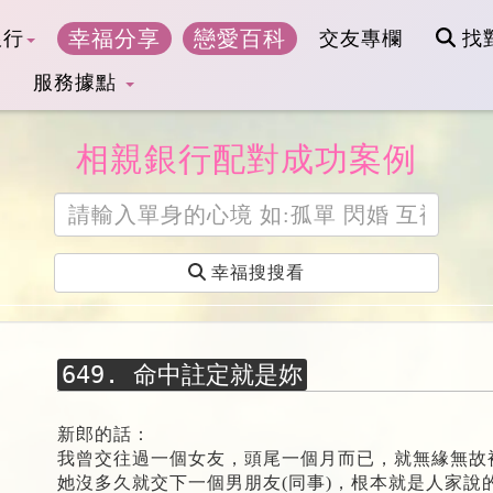
幸福分享
戀愛百科
銀行
交友專欄
找
服務據點
相親銀行配對成功案例
幸福搜搜看
幸福搜搜看
649. 命中註定就是妳
新郎的話：
我曾交往過一個女友，頭尾一個月而已，就無緣無故
她沒多久就交下一個男朋友(同事)，根本就是人家說