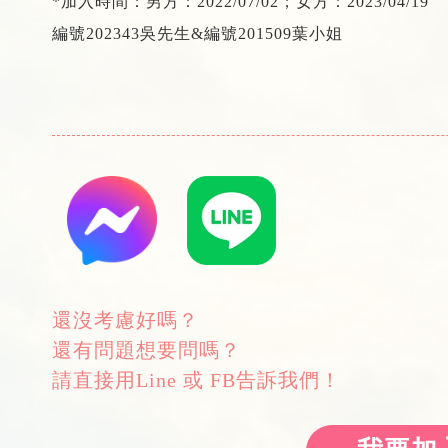
*加入時間：男方：2022/07/02；女方：2023/04/19
編號202343吳先生&編號201509葉小姐
還沒考慮好嗎？
還有問題想要問嗎？
請直接用Line 或 FB告訴我們！