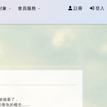
對象
會員服務
註冊
登入
被拋棄了，
的養魚的概念……