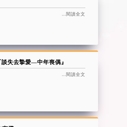
...閱讀全文
~『談失去摯愛—中年喪偶』
...閱讀全文