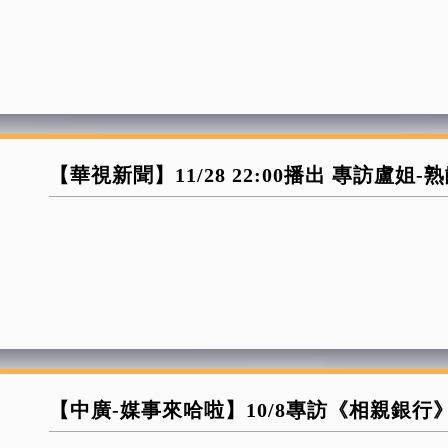
【華視新聞】11/28 22:00播出 專訪
【中廣-媒事來哈啦】10/8專訪《相親銀