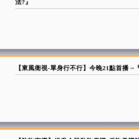
法?』
【東風衛視-單身行不行】今晚21點首播 