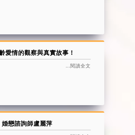
盧姐-熟齡愛情的觀察與真實故事！
...閱讀全文
行》婚戀諮詢師盧麗萍