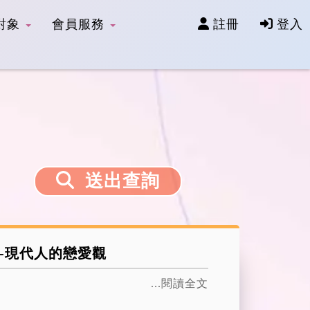
對象
會員服務
註冊
登入
送出查詢
盧姐-現代人的戀愛觀
...閱讀全文