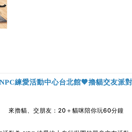
NPC練愛活動中心台北館🧡擼貓交友派
來擼貓、交朋友：20＋貓咪陪你玩60分鐘