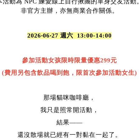
本活動為 NPC 練愛線上自行揪團的單身交友活動
非官方主辦，亦無商業合作關係。
2026
‧06
‧27 週六 13:00-14:00
參加活動女孩限時限量優惠2
99元
(費用另包含飲品喝到飽，限首次參加活動女生)
那場貓咪咖啡廳，
我只是照常開活動，
結果——
還沒散場就已經有一對黏在一起了。