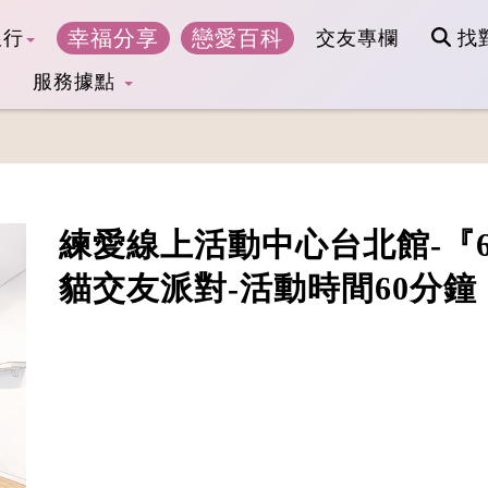
幸福分享
戀愛百科
銀行
交友專欄
找
服務據點
練愛線上活動中心台北館-『6
貓交友派對-活動時間60分鐘