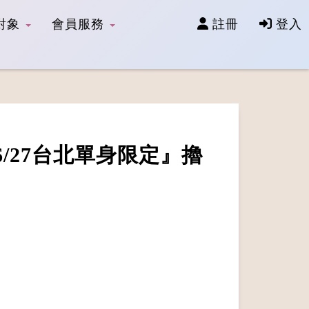
對象
會員服務
註冊
登入
/27台北單身限定』擼