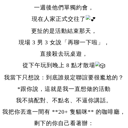
一週後他們單獨約會，
現在人家正式交往了
更扯的是活動結束那天，
現場 3 男 3 女說「再聊一下啦」，
直接殺去玩桌遊，
從下午玩到晚上 8 點才散場
我當下只想說：到底誰規定聯誼要很尷尬的？
*跟你說，這就是我一直想做的活動
我不搞配對、不點名、不逼你講話。
我把你丟進一間有 **20+ 隻貓咪** 的咖啡廳，
剩下的你自己看著辦：